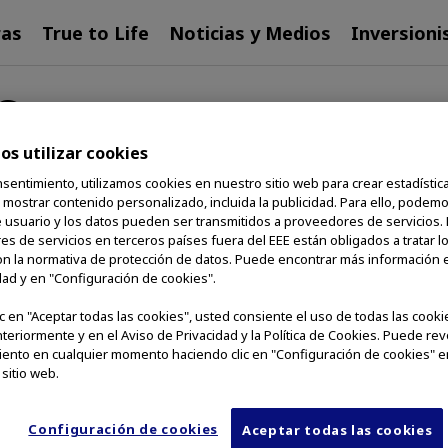
ras
True to Life
Noticias y Medios
Inversioni
s
s utilizar cookies
 society by making people's lives healthier, safer and 
sentimiento, utilizamos cookies en nuestro sitio web para crear estadística
y mostrar contenido personalizado, incluida la publicidad. Para ello, podem
e usuario y los datos pueden ser transmitidos a proveedores de servicios.
isfy the patent notice provisions of 35 U.S.C. § 287(a
s de servicios en terceros países fuera del EEE están obligados a tratar l
here and others. Products listed here may not have regu
n la normativa de protección de datos. Puede encontrar más información e
dad y en "Configuración de cookies".
lic en "Aceptar todas las cookies", usted consiente el uso de todas las cook
nteriormente y en el Aviso de Privacidad y la Política de Cookies. Puede re
ento en cualquier momento haciendo clic en "Configuración de cookies" en
 sitio web.
Configuración de cookies
Aceptar todas las cookies