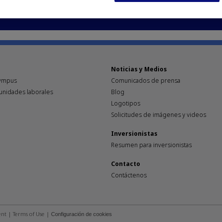
INFORMACIÓN PARA INVERSIONISTAS
Noticias y Medios
lympus
Comunicados de prensa
unidades laborales
Blog
Logotipos
Solicitudes de imágenes y videos
Inversionistas
Resumen para inversionistas
Contacto
Contáctenos
ent
|
Terms of Use
|
Configuración de cookies